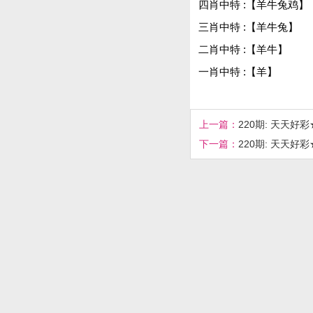
四肖中特 :【羊牛兔鸡】
三肖中特 :【羊牛兔】
二肖中特 :【羊牛】
一肖中特 :【羊】
上一篇：
220期: 天天好
下一篇：
220期: 天天好