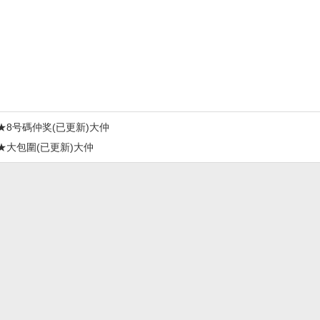
彩★8号碼仲奖(已更新)大仲
彩★大包圍(已更新)大仲