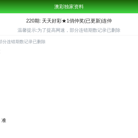
澳彩独家资料
220期: 天天好彩★1俏仲奖(已更新)连仲
温馨提示:为了提高网速，部分连错期数记录已删除
部分连错期数记录已删除
准
】
 准
】