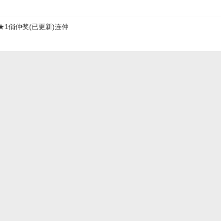
彩★1俏仲奖(已更新)连仲