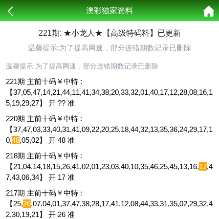
澳彩独家资料
221期: ★小龙人★【高级特码料】已更新
温馨提示:为了提高网速，部分连错期数记录已删除
温馨提示:为了提高网速，部分连错期数记录已删除
221期 主前十码￥中特 :
【37,05,47,14,21,44,11,41,34,38,20,33,32,01,40,17,12,28,08,16,1
5,19,29,27】 开 ?? 准
220期 主前十码￥中特 :
【37,47,03,33,40,31,41,09,22,20,25,18,44,32,13,35,36,24,29,17,1
0,
48
,05,02】 开 48 准
218期 主前十码￥中特 :
【21,04,14,18,15,26,41,02,01,23,03,40,10,35,46,25,45,13,16,
17
,4
7,43,06,34】 开 17 准
217期 主前十码￥中特 :
【25,
26
,07,04,01,37,47,38,28,17,41,12,08,44,33,31,35,02,29,32,4
2,30,19,21】 开 26 准