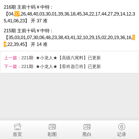
216期 主前十码￥中特 :
【04,
37
,26,48,40,03,30,01,39,36,18,45,34,22,17,44,27,29,14,12,3
5,41,06,23】 开 37 准
215期 主前十码￥中特 :
【35,03,01,07,30,06,48,23,38,43,41,32,10,29,15,02,20,19,36,16,
1
4
,22,39,45】 开 14 准
上一篇：
221期: ★小龙人★【高级六尾料】已更新
下一篇：
221期: ★小龙人★【⑥肖选①肖】已更新
首页
彩图
黑白
记录