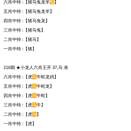
六肖中特 :【猪马兔龙羊
蛇
】
五肖中特 :【猪马兔龙羊】
四肖中特 :【猪马兔龙】
三肖中特 :【猪马兔】
二肖中特 :【猪马】
一肖中特 :【猪】
216期 ★小龙人六肖王开 37,马 准
六肖中特 :【虎
马
牛蛇龙鸡】
五肖中特 :【虎
马
牛蛇龙】
四肖中特 :【虎
马
牛蛇】
三肖中特 :【虎
马
牛】
二肖中特 :【虎
马
】
一肖中特 :【虎】