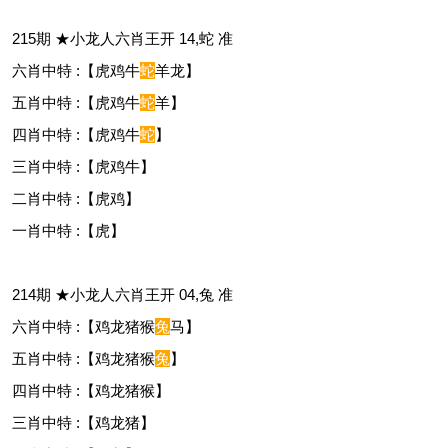
215期 ★小龙人六肖王开 14,蛇 准
六肖中特 :【虎鸡牛
蛇
羊龙】
五肖中特 :【虎鸡牛
蛇
羊】
四肖中特 :【虎鸡牛
蛇
】
三肖中特 :【虎鸡牛】
二肖中特 :【虎鸡】
一肖中特 :【虎】
214期 ★小龙人六肖王开 04,兔 准
六肖中特 :【鸡龙猪猴
兔
马】
五肖中特 :【鸡龙猪猴
兔
】
四肖中特 :【鸡龙猪猴】
三肖中特 :【鸡龙猪】