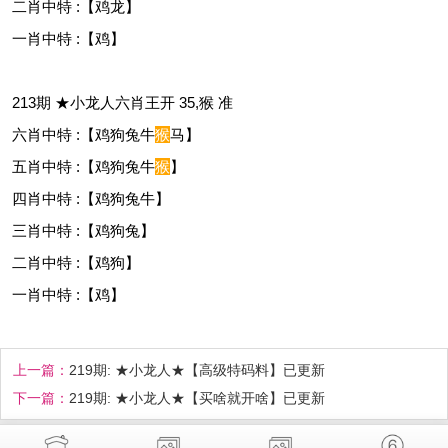
二肖中特 :【鸡龙】
一肖中特 :【鸡】
213期 ★小龙人六肖王开 35,猴 准
六肖中特 :【鸡狗兔牛
猴
马】
五肖中特 :【鸡狗兔牛
猴
】
四肖中特 :【鸡狗兔牛】
三肖中特 :【鸡狗兔】
二肖中特 :【鸡狗】
一肖中特 :【鸡】
上一篇：
219期: ★小龙人★【高级特码料】已更新
下一篇：
219期: ★小龙人★【买啥就开啥】已更新