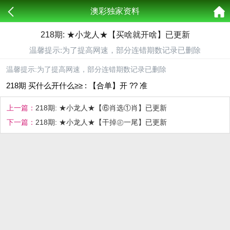
澳彩独家资料
218期: ★小龙人★【买啥就开啥】已更新
温馨提示:为了提高网速，部分连错期数记录已删除
温馨提示:为了提高网速，部分连错期数记录已删除
218期 买什么开什么≥≥ : 【合单】开 ?? 准
上一篇：
218期: ★小龙人★【⑥肖选①肖】已更新
下一篇：
218期: ★小龙人★【干掉㊣一尾】已更新