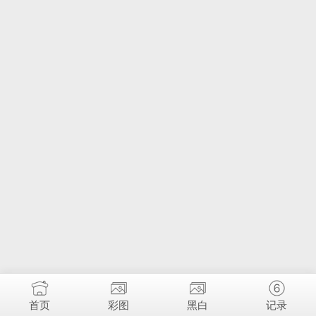
首页
彩图
黑白
记录