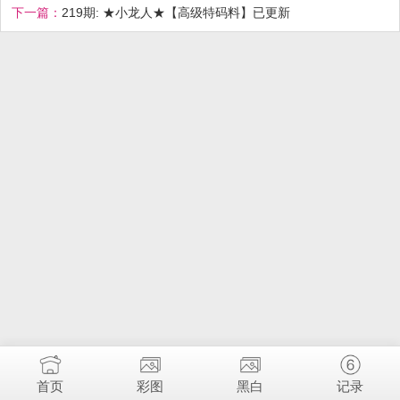
下一篇：
219期: ★小龙人★【高级特码料】已更新
首页
彩图
黑白
记录