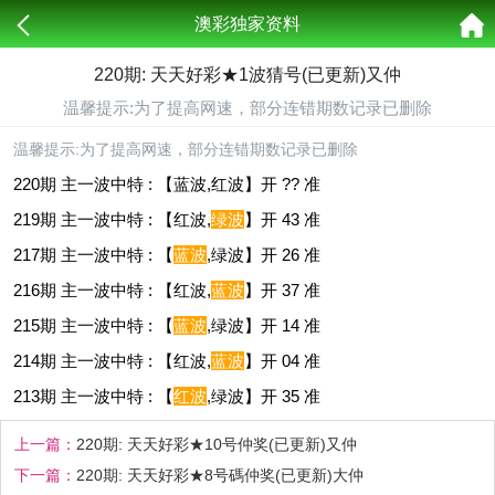
澳彩独家资料
220期: 天天好彩★1波猜号(已更新)又仲
温馨提示:为了提高网速，部分连错期数记录已删除
温馨提示:为了提高网速，部分连错期数记录已删除
220期 主一波中特 : 【蓝波,红波】开 ?? 准
219期 主一波中特 : 【红波,
绿波
】开 43 准
217期 主一波中特 : 【
蓝波
,绿波】开 26 准
216期 主一波中特 : 【红波,
蓝波
】开 37 准
215期 主一波中特 : 【
蓝波
,绿波】开 14 准
214期 主一波中特 : 【红波,
蓝波
】开 04 准
213期 主一波中特 : 【
红波
,绿波】开 35 准
上一篇：
220期: 天天好彩★10号仲奖(已更新)又仲
下一篇：
220期: 天天好彩★8号碼仲奖(已更新)大仲