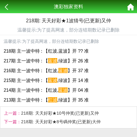
澳彩独家资料
218期: 天天好彩★1波猜号(已更新)又仲
温馨提示:为了提高网速，部分连错期数记录已删除
温馨提示:为了提高网速，部分连错期数记录已删除
218期 主一波中特 : 【红波,蓝波】开 ?? 准
217期 主一波中特 : 【
蓝波
,绿波】开 26 准
216期 主一波中特 : 【红波,
蓝波
】开 37 准
215期 主一波中特 : 【
蓝波
,绿波】开 14 准
214期 主一波中特 : 【红波,
蓝波
】开 04 准
213期 主一波中特 : 【
红波
,绿波】开 35 准
上一篇：
218期: 天天好彩★10号仲奖(已更新)又仲
下一篇：
218期: 天天好彩★8号碼仲奖(已更新)大仲