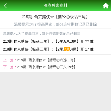
澳彩独家资料
219期: 葡京赌侠☆【赌经㊣极品三尾】
温馨提示:为了提高网速，部分连错期数记录已删除
温馨提示:为了提高网速，部分连错期数记录已删除
219期 葡京赌侠【极品三尾】 : 【5尾,8尾,3尾】开 ?? 准
218期 葡京赌侠【极品三尾】 : 【2尾,
7尾
,4尾】开 17 准
上一篇：
219期: 葡京赌侠☆【赌经㊣六选二肖】
下一篇：
219期: 葡京赌侠☆【赌经㊣三头中特】