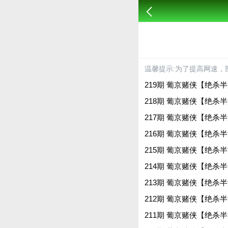
温馨提示:为了提高网速，
219期 葡京赌侠【绝杀半波
218期 葡京赌侠【绝杀半波
217期 葡京赌侠【绝杀半波
216期 葡京赌侠【绝杀半波
215期 葡京赌侠【绝杀半波
214期 葡京赌侠【绝杀半波
213期 葡京赌侠【绝杀半波
212期 葡京赌侠【绝杀半波
211期 葡京赌侠【绝杀半波