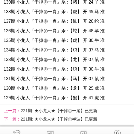
139期 小龙人『干掉㊣一肖』杀 :【猪】 开 24,羊 准
138期 小龙人『干掉㊣一肖』杀 :【虎】 开 49,马 准
137期 小龙人『干掉㊣一肖』杀 :【鼠】 开 26,蛇 准
136期 小龙人『干掉㊣一肖』杀 :【蛇】 开 48,羊 准
135期 小龙人『干掉㊣一肖』杀 :【虎】 开 30,牛 准
134期 小龙人『干掉㊣一肖』杀 :【鸡】 开 37,马 准
133期 小龙人『干掉㊣一肖』杀 :【龙】 开 07,鼠 准
132期 小龙人『干掉㊣一肖』杀 :【鸡】 开 30,牛 准
131期 小龙人『干掉㊣一肖』杀 :【马】 开 07,鼠 准
130期 小龙人『干掉㊣一肖』杀 :【龙】 开 29,虎 准
129期 小龙人『干掉㊣一肖』杀 :【猴】 开 41,虎 准
上一篇：
221期: ★小龙人★【干掉㊣一尾】已更新
下一篇：
221期: ★小龙人★【干掉㊣半波】已更新