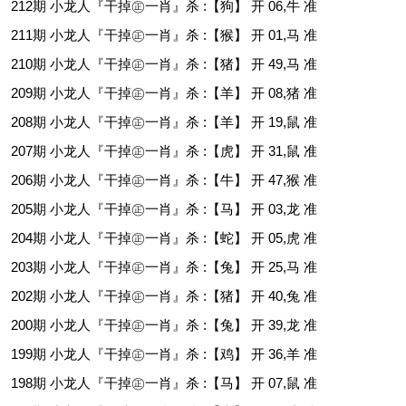
212期 小龙人『干掉㊣一肖』杀 :【狗】 开 06,牛 准
211期 小龙人『干掉㊣一肖』杀 :【猴】 开 01,马 准
210期 小龙人『干掉㊣一肖』杀 :【猪】 开 49,马 准
209期 小龙人『干掉㊣一肖』杀 :【羊】 开 08,猪 准
208期 小龙人『干掉㊣一肖』杀 :【羊】 开 19,鼠 准
207期 小龙人『干掉㊣一肖』杀 :【虎】 开 31,鼠 准
206期 小龙人『干掉㊣一肖』杀 :【牛】 开 47,猴 准
205期 小龙人『干掉㊣一肖』杀 :【马】 开 03,龙 准
204期 小龙人『干掉㊣一肖』杀 :【蛇】 开 05,虎 准
203期 小龙人『干掉㊣一肖』杀 :【兔】 开 25,马 准
202期 小龙人『干掉㊣一肖』杀 :【猪】 开 40,兔 准
200期 小龙人『干掉㊣一肖』杀 :【兔】 开 39,龙 准
199期 小龙人『干掉㊣一肖』杀 :【鸡】 开 36,羊 准
198期 小龙人『干掉㊣一肖』杀 :【马】 开 07,鼠 准