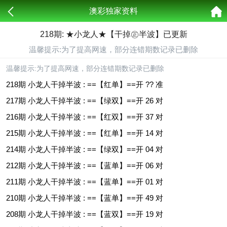
澳彩独家资料
218期: ★小龙人★【干掉㊣半波】已更新
温馨提示:为了提高网速，部分连错期数记录已删除
温馨提示:为了提高网速，部分连错期数记录已删除
218期 小龙人干掉半波 : ==【红单】==开 ?? 准
217期 小龙人干掉半波 : ==【绿双】==开 26 对
216期 小龙人干掉半波 : ==【红双】==开 37 对
215期 小龙人干掉半波 : ==【红单】==开 14 对
214期 小龙人干掉半波 : ==【绿双】==开 04 对
212期 小龙人干掉半波 : ==【蓝单】==开 06 对
211期 小龙人干掉半波 : ==【蓝单】==开 01 对
210期 小龙人干掉半波 : ==【蓝单】==开 49 对
208期 小龙人干掉半波 : ==【蓝双】==开 19 对