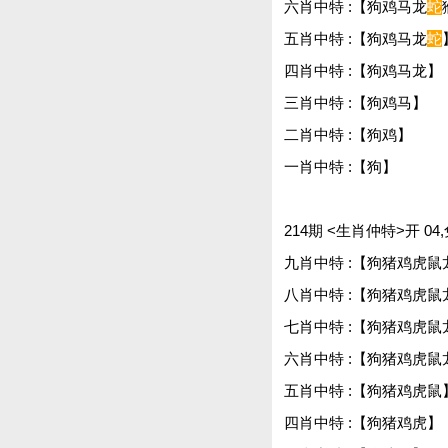
六肖中特 :【狗鸡马龙
蛇
五肖中特 :【狗鸡马龙
蛇
四肖中特 :【狗鸡马龙】
三肖中特 :【狗鸡马】
二肖中特 :【狗鸡】
一肖中特 :【狗】
214期 <生肖仲特>开 04,
九肖中特 :【狗猪鸡虎鼠
八肖中特 :【狗猪鸡虎鼠
七肖中特 :【狗猪鸡虎鼠
六肖中特 :【狗猪鸡虎鼠
五肖中特 :【狗猪鸡虎鼠
四肖中特 :【狗猪鸡虎】