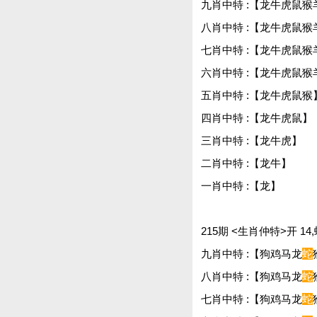
九肖中特 :【龙牛虎鼠猴
八肖中特 :【龙牛虎鼠猴
七肖中特 :【龙牛虎鼠猴
六肖中特 :【龙牛虎鼠猴
五肖中特 :【龙牛虎鼠猴
四肖中特 :【龙牛虎鼠】
三肖中特 :【龙牛虎】
二肖中特 :【龙牛】
一肖中特 :【龙】
215期 <生肖仲特>开 14,
九肖中特 :【狗鸡马龙
蛇
八肖中特 :【狗鸡马龙
蛇
七肖中特 :【狗鸡马龙
蛇