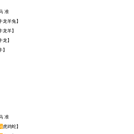
马 准
牛龙羊兔】
牛龙羊】
牛龙】
牛】
】
马 准
马
虎鸡蛇】