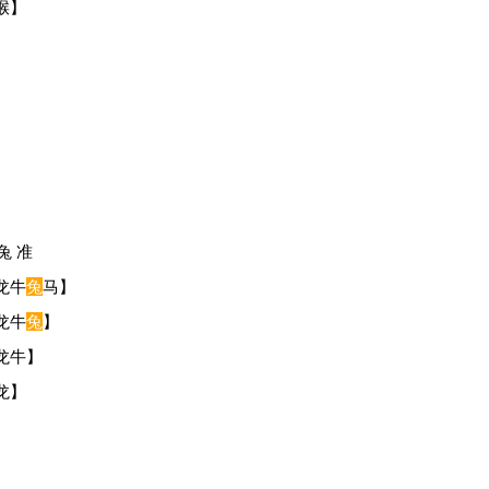
猴】
】
兔 准
龙牛
兔
马】
龙牛
兔
】
龙牛】
龙】
】