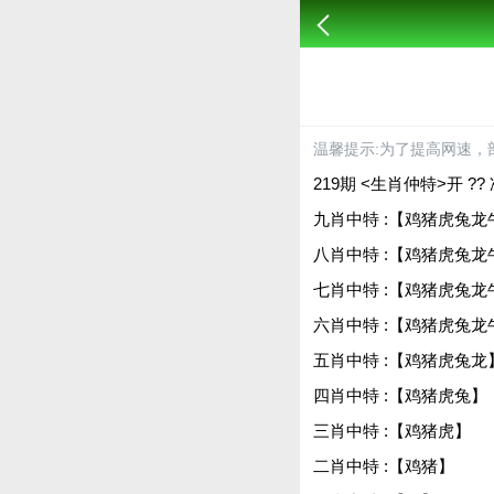
温馨提示:为了提高网速，
219期 <生肖仲特>开 ??
九肖中特 :【鸡猪虎兔
八肖中特 :【鸡猪虎兔龙
七肖中特 :【鸡猪虎兔龙
六肖中特 :【鸡猪虎兔龙
五肖中特 :【鸡猪虎兔龙
四肖中特 :【鸡猪虎兔】
三肖中特 :【鸡猪虎】
二肖中特 :【鸡猪】