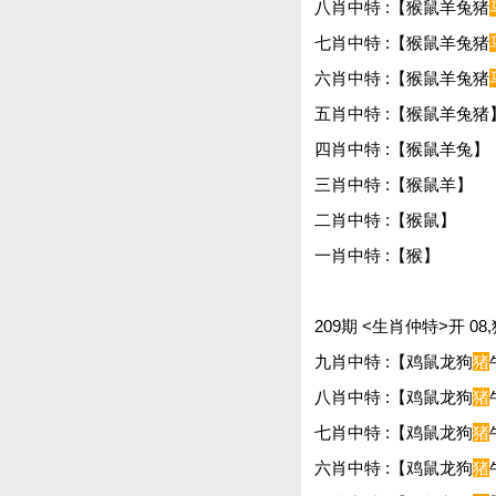
八肖中特 :【猴鼠羊兔猪
七肖中特 :【猴鼠羊兔猪
六肖中特 :【猴鼠羊兔猪
五肖中特 :【猴鼠羊兔猪
四肖中特 :【猴鼠羊兔】
三肖中特 :【猴鼠羊】
二肖中特 :【猴鼠】
一肖中特 :【猴】
209期 <生肖仲特>开 08,
九肖中特 :【鸡鼠龙狗
猪
八肖中特 :【鸡鼠龙狗
猪
七肖中特 :【鸡鼠龙狗
猪
六肖中特 :【鸡鼠龙狗
猪