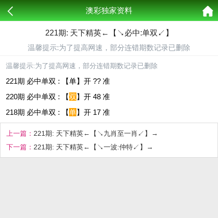
澳彩独家资料
221期: 天下精英←【↘必中:单双↙】
温馨提示:为了提高网速，部分连错期数记录已删除
温馨提示:为了提高网速，部分连错期数记录已删除
221期 必中单双 : 【单】开 ?? 准
220期 必中单双 : 【
双
】开 48 准
218期 必中单双 : 【
单
】开 17 准
上一篇：
221期: 天下精英←【↘九肖至一肖↙】→
下一篇：
221期: 天下精英←【↘一波:仲特↙】→