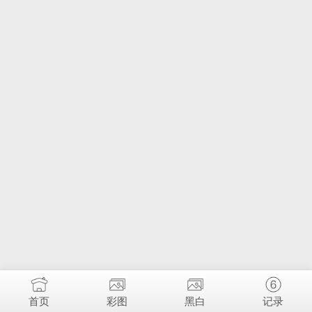
首页
彩图
黑白
记录