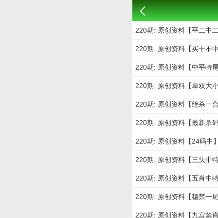
220期: 原创资料【平二
220期: 原创资料【买十
220期: 原创资料【中平
220期: 原创资料【单双
220期: 原创资料【绝杀
220期: 原创资料【最新
220期: 原创资料【24码
220期: 原创资料【三头
220期: 原创资料【五肖
220期: 原创资料【稳禁
220期: 原创资料【九宫