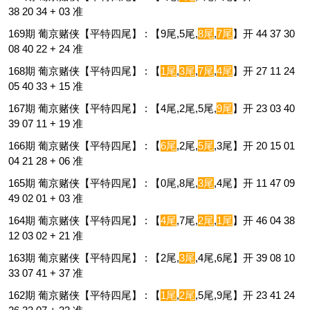
38 20 34 + 03 准
169期 葡京赌侠【平特四尾】 : 【9尾,5尾,
8尾
,
7尾
】开 44 37 30
08 40 22 + 24 准
168期 葡京赌侠【平特四尾】 : 【
1尾
,
3尾
,
7尾
,
4尾
】开 27 11 24
05 40 33 + 15 准
167期 葡京赌侠【平特四尾】 : 【4尾,2尾,5尾,
9尾
】开 23 03 40
39 07 11 + 19 准
166期 葡京赌侠【平特四尾】 : 【
6尾
,2尾,
5尾
,3尾】开 20 15 01
04 21 28 + 06 准
165期 葡京赌侠【平特四尾】 : 【0尾,8尾,
3尾
,4尾】开 11 47 09
49 02 01 + 03 准
164期 葡京赌侠【平特四尾】 : 【
4尾
,7尾,
2尾
,
1尾
】开 46 04 38
12 03 02 + 21 准
163期 葡京赌侠【平特四尾】 : 【2尾,
3尾
,4尾,6尾】开 39 08 10
33 07 41 + 37 准
162期 葡京赌侠【平特四尾】 : 【
1尾
,
2尾
,5尾,9尾】开 23 41 24