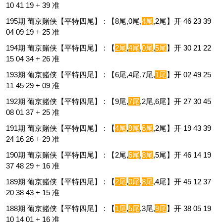
10 41 19 + 39 准
195期 葡京赌侠【平特四尾】 : 【8尾,0尾,
4尾
,2尾】开 46 23 39
04 09 19 + 25 准
194期 葡京赌侠【平特四尾】 : 【
2尾
,
4尾
,
0尾
,
5尾
】开 30 21 22
15 04 34 + 26 准
193期 葡京赌侠【平特四尾】 : 【6尾,4尾,7尾,
1尾
】开 02 49 25
11 45 29 + 09 准
192期 葡京赌侠【平特四尾】 : 【9尾,
7尾
,2尾,6尾】开 27 30 45
08 01 37 + 25 准
191期 葡京赌侠【平特四尾】 : 【
4尾
,
9尾
,
6尾
,2尾】开 19 43 39
24 16 26 + 29 准
190期 葡京赌侠【平特四尾】 : 【2尾,
6尾
,
8尾
,5尾】开 46 14 19
37 48 29 + 16 准
189期 葡京赌侠【平特四尾】 : 【
2尾
,
0尾
,
8尾
,4尾】开 45 12 37
20 38 43 + 15 准
188期 葡京赌侠【平特四尾】 : 【
1尾
,
5尾
,3尾,
9尾
】开 38 05 19
10 14 01 + 16 准