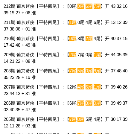
212期 葡京赌侠【平特四尾】 : 【0尾,
9尾
,
6尾
,
7尾
】开 43 32 16
39 19 27 + 06 准
211期 葡京赌侠【平特四尾】 : 【
1尾
,0尾,4尾,6尾】开 13 12 39
37 38 08 + 01 准
210期 葡京赌侠【平特四尾】 : 【
0尾
,3尾,
2尾
,4尾】开 40 37 15
17 42 48 + 49 准
209期 葡京赌侠【平特四尾】 : 【
2尾
,7尾,0尾,
1尾
】开 44 05 39
14 21 22 + 08 准
208期 葡京赌侠【平特四尾】 : 【
7尾
,
5尾
,
0尾
,
8尾
】开 07 48 40
35 23 28 + 19 准
207期 葡京赌侠【平特四尾】 : 【2尾,
4尾
,
6尾
,
1尾
】开 09 40 26
23 44 13 + 31 准
206期 葡京赌侠【平特四尾】 : 【6尾,
7尾
,
3尾
,
0尾
】开 09 49 37
03 40 35 + 47 准
205期 葡京赌侠【平特四尾】 : 【
7尾
,
0尾
,5尾,4尾】开 30 17 39
12 11 28 + 03 准