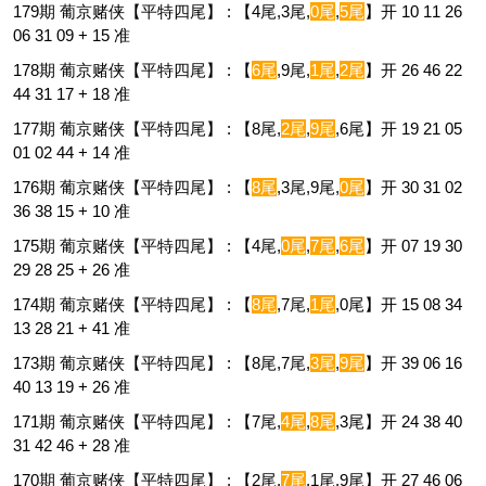
179期 葡京赌侠【平特四尾】 : 【4尾,3尾,
0尾
,
5尾
】开 10 11 26
06 31 09 + 15 准
178期 葡京赌侠【平特四尾】 : 【
6尾
,9尾,
1尾
,
2尾
】开 26 46 22
44 31 17 + 18 准
177期 葡京赌侠【平特四尾】 : 【8尾,
2尾
,
9尾
,6尾】开 19 21 05
01 02 44 + 14 准
176期 葡京赌侠【平特四尾】 : 【
8尾
,3尾,9尾,
0尾
】开 30 31 02
36 38 15 + 10 准
175期 葡京赌侠【平特四尾】 : 【4尾,
0尾
,
7尾
,
6尾
】开 07 19 30
29 28 25 + 26 准
174期 葡京赌侠【平特四尾】 : 【
8尾
,7尾,
1尾
,0尾】开 15 08 34
13 28 21 + 41 准
173期 葡京赌侠【平特四尾】 : 【8尾,7尾,
3尾
,
9尾
】开 39 06 16
40 13 19 + 26 准
171期 葡京赌侠【平特四尾】 : 【7尾,
4尾
,
8尾
,3尾】开 24 38 40
31 42 46 + 28 准
170期 葡京赌侠【平特四尾】 : 【2尾,
7尾
,1尾,9尾】开 27 46 06