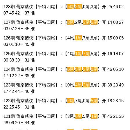
128期 葡京赌侠【平特四尾】 : 【
5尾
,
2尾
,0尾,3尾】开 25 46 02
07 45 42 + 37 准
127期 葡京赌侠【平特四尾】 : 【
8尾
,2尾,
3尾
,
5尾
】开 14 08 27
03 07 29 + 45 准
126期 葡京赌侠【平特四尾】 : 【4尾,
1尾
,7尾,8尾】开 15 09 05
03 01 10 + 49 准
125期 葡京赌侠【平特四尾】 : 【4尾,
1尾
,
7尾
,5尾】开 16 19 07
30 38 39 + 31 准
124期 葡京赌侠【平特四尾】 : 【
6尾
,
9尾
,
2尾
,
0尾
】开 46 05 10
17 12 22 + 39 准
123期 葡京赌侠【平特四尾】 : 【0尾,
4尾
,
2尾
,8尾】开 39 23 49
17 42 44 + 46 准
122期 葡京赌侠【平特四尾】 : 【
2尾
,7尾,0尾,
5尾
】开 18 23 15
22 25 45 + 01 准
121期 葡京赌侠【平特四尾】 : 【3尾,
6尾
,9尾,
4尾
】开 45 21 35
48 06 20 + 44 准