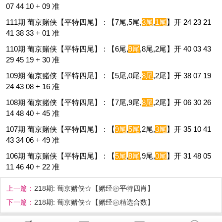
07 44 10 + 09 准
111期 葡京赌侠【平特四尾】 : 【7尾,5尾,
3尾
,
1尾
】开 24 23 21
41 38 33 + 01 准
110期 葡京赌侠【平特四尾】 : 【6尾,
9尾
,8尾,2尾】开 40 03 43
29 45 19 + 30 准
109期 葡京赌侠【平特四尾】 : 【5尾,0尾,
8尾
,2尾】开 38 07 19
24 43 08 + 16 准
108期 葡京赌侠【平特四尾】 : 【7尾,9尾,
8尾
,2尾】开 06 30 26
14 48 40 + 45 准
107期 葡京赌侠【平特四尾】 : 【
9尾
,
5尾
,2尾,
3尾
】开 35 10 41
43 34 06 + 49 准
106期 葡京赌侠【平特四尾】 : 【
5尾
,
8尾
,9尾,
0尾
】开 31 48 05
11 46 40 + 22 准
上一篇：
218期: 葡京赌侠☆【赌经㊣平特四肖】
下一篇：
218期: 葡京赌侠☆【赌经㊣精选合数】