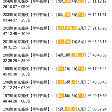
204期 葡京赌侠【平特四尾】 : 【9尾,
5尾
,4尾,
1尾
】开 11 12 17
26 10 07 + 05 准
203期 葡京赌侠【平特四尾】 : 【0尾,
4尾
,9尾,
2尾
】开 12 11 31
03 44 37 + 25 准
202期 葡京赌侠【平特四尾】 : 【
5尾
,
3尾
,
0尾
,2尾】开 21 15 25
47 13 45 + 40 准
201期 葡京赌侠【平特四尾】 : 【
1尾
,
2尾
,7尾,3尾】开 46 28 19
38 31 25 + 32 准
200期 葡京赌侠【平特四尾】 : 【4尾,8尾,
5尾
,
2尾
】开 43 46 05
32 35 29 + 39 准
199期 葡京赌侠【平特四尾】 : 【
2尾
,1尾,4尾,
7尾
】开 17 49 42
45 05 38 + 36 准
198期 葡京赌侠【平特四尾】 : 【
7尾
,6尾,
8尾
,9尾】开 48 35 45
21 12 24 + 07 准
197期 葡京赌侠【平特四尾】 : 【
8尾
,6尾,5尾,
0尾
】开 40 19 30
48 44 28 + 08 准
196期 葡京赌侠【平特四尾】 : 【5尾,
7尾
,
9尾
,8尾】开 03 37 24