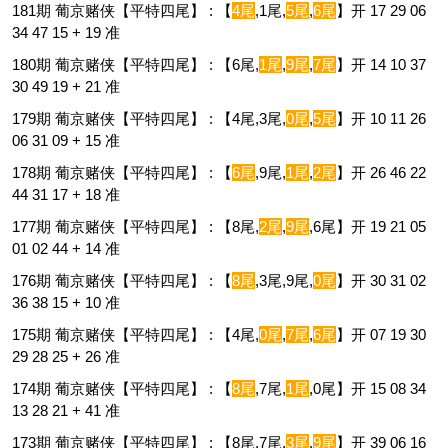
181期 葡京赌侠【平特四尾】 : 【
4尾
,1尾,
5尾
,
6尾
】开 17 29 06
34 47 15 + 19 准
180期 葡京赌侠【平特四尾】 : 【6尾,
1尾
,
9尾
,
7尾
】开 14 10 37
30 49 19 + 21 准
179期 葡京赌侠【平特四尾】 : 【4尾,3尾,
0尾
,
5尾
】开 10 11 26
06 31 09 + 15 准
178期 葡京赌侠【平特四尾】 : 【
6尾
,9尾,
1尾
,
2尾
】开 26 46 22
44 31 17 + 18 准
177期 葡京赌侠【平特四尾】 : 【8尾,
2尾
,
9尾
,6尾】开 19 21 05
01 02 44 + 14 准
176期 葡京赌侠【平特四尾】 : 【
8尾
,3尾,9尾,
0尾
】开 30 31 02
36 38 15 + 10 准
175期 葡京赌侠【平特四尾】 : 【4尾,
0尾
,
7尾
,
6尾
】开 07 19 30
29 28 25 + 26 准
174期 葡京赌侠【平特四尾】 : 【
8尾
,7尾,
1尾
,0尾】开 15 08 34
13 28 21 + 41 准
173期 葡京赌侠【平特四尾】 : 【8尾,7尾,
3尾
,
9尾
】开 39 06 16