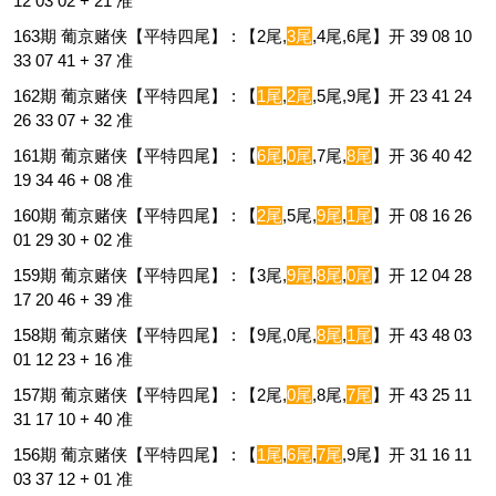
12 03 02 + 21 准
163期 葡京赌侠【平特四尾】 : 【2尾,
3尾
,4尾,6尾】开 39 08 10
33 07 41 + 37 准
162期 葡京赌侠【平特四尾】 : 【
1尾
,
2尾
,5尾,9尾】开 23 41 24
26 33 07 + 32 准
161期 葡京赌侠【平特四尾】 : 【
6尾
,
0尾
,7尾,
8尾
】开 36 40 42
19 34 46 + 08 准
160期 葡京赌侠【平特四尾】 : 【
2尾
,5尾,
9尾
,
1尾
】开 08 16 26
01 29 30 + 02 准
159期 葡京赌侠【平特四尾】 : 【3尾,
9尾
,
8尾
,
0尾
】开 12 04 28
17 20 46 + 39 准
158期 葡京赌侠【平特四尾】 : 【9尾,0尾,
8尾
,
1尾
】开 43 48 03
01 12 23 + 16 准
157期 葡京赌侠【平特四尾】 : 【2尾,
0尾
,8尾,
7尾
】开 43 25 11
31 17 10 + 40 准
156期 葡京赌侠【平特四尾】 : 【
1尾
,
6尾
,
7尾
,9尾】开 31 16 11
03 37 12 + 01 准