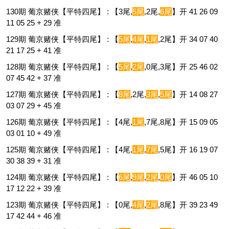
130期 葡京赌侠【平特四尾】 : 【3尾,
5尾
,2尾,
6尾
】开 41 26 09
11 05 25 + 29 准
129期 葡京赌侠【平特四尾】 : 【
5尾
,
4尾
,
1尾
,2尾】开 34 07 40
21 17 25 + 41 准
128期 葡京赌侠【平特四尾】 : 【
5尾
,
2尾
,0尾,3尾】开 25 46 02
07 45 42 + 37 准
127期 葡京赌侠【平特四尾】 : 【
8尾
,2尾,
3尾
,
5尾
】开 14 08 27
03 07 29 + 45 准
126期 葡京赌侠【平特四尾】 : 【4尾,
1尾
,7尾,8尾】开 15 09 05
03 01 10 + 49 准
125期 葡京赌侠【平特四尾】 : 【4尾,
1尾
,
7尾
,5尾】开 16 19 07
30 38 39 + 31 准
124期 葡京赌侠【平特四尾】 : 【
6尾
,
9尾
,
2尾
,
0尾
】开 46 05 10
17 12 22 + 39 准
123期 葡京赌侠【平特四尾】 : 【0尾,
4尾
,
2尾
,8尾】开 39 23 49
17 42 44 + 46 准