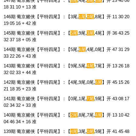
147期 葡京赌侠【平特四尾】 : 【
8尾
,4尾,
9尾
,
6尾
】开 29 40 06
18 31 10 + 13 准
146期 葡京赌侠【平特四尾】 : 【3尾,
1尾
,
0尾
,8尾】开 11 30 20
19 05 16 + 42 准
145期 葡京赌侠【平特四尾】 : 【
5尾
,9尾,
3尾
,4尾】开 36 43 25
32 37 18 + 05 准
144期 葡京赌侠【平特四尾】 : 【5尾,
6尾
,4尾,0尾】开 47 31 29
33 22 26 + 43 准
143期 葡京赌侠【平特四尾】 : 【9尾,5尾,
4尾
,7尾】开 13 26 18
32 02 33 + 44 准
142期 葡京赌侠【平特四尾】 : 【4尾,9尾,0尾,
6尾
】开 45 15 26
21 18 35 + 23 准
141期 葡京赌侠【平特四尾】 : 【0尾,1尾,
7尾
,9尾】开 43 08 17
02 34 32 + 33 准
140期 葡京赌侠【平特四尾】 : 【
2尾
,8尾,7尾,
4尾
】开 13 10 42
04 46 34 + 16 准
139期 葡京赌侠【平特四尾】 : 【
4尾
,3尾,
0尾
,9尾】开 41 45 48