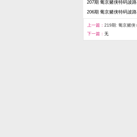
207期 葡京赌侠特码波路 
206期 葡京赌侠特码波路 
上一篇：
219期: 葡京
下一篇：
无