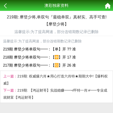
澳彩独家资料
219期: 摩登少将,单双句『最稳单双』真材实、高手可查!
【摩登少将】
温馨提示:为了提高网速，部分连错期数记录已删除
温馨提示:为了提高网速，部分连错期数记录已删除
219期 摩登少将单双句━━ : 【单】开 ?? 准
218期 摩登少将单双句━━ : 【
单
】开 17 准
217期 摩登少将单双句━━ : 【
双
】开 26 准
上一篇：
219期: 权威爆六肖★用心打造六肖特★期期大中!【爆料权
威】
下一篇：
219期: 【鸿运财哥】实战稳赚━━≮平特一肖≯━━专业成
就财富【鸿运财哥】