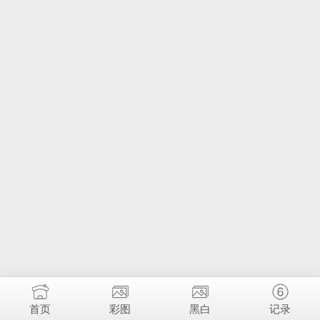
首页
彩图
黑白
记录