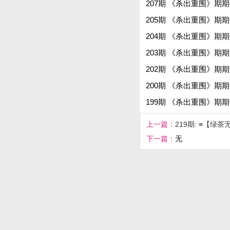
207期 《杀出重围》期期禁
205期 《杀出重围》期期禁
204期 《杀出重围》期期禁
203期 《杀出重围》期期禁
202期 《杀出重围》期期禁
200期 《杀出重围》期期禁
199期 《杀出重围》期期禁
上一篇：
219期: ≡【绿
下一篇：
无