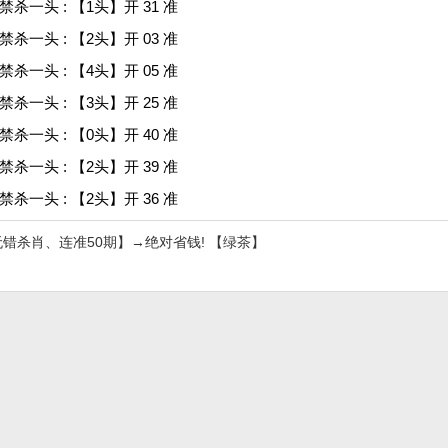
杀一头 : 【1头】开 31 准
杀一头 : 【2头】开 03 准
杀一头 : 【4头】开 05 准
杀一头 : 【3头】开 25 准
杀一头 : 【0头】开 40 准
杀一头 : 【2头】开 39 准
杀一头 : 【2头】开 36 准
茶无错杀肖、连准50期】→绝对省钱! 【绿茶】