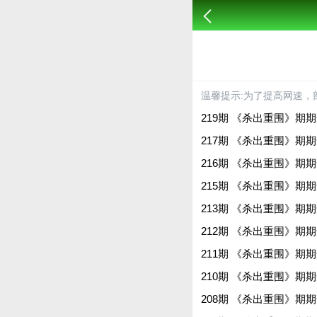
温馨提示:为了提高网速，
219期 《杀出重围》期期禁
217期 《杀出重围》期期禁
216期 《杀出重围》期期禁
215期 《杀出重围》期期禁
213期 《杀出重围》期期禁
212期 《杀出重围》期期禁
211期 《杀出重围》期期禁
210期 《杀出重围》期期禁
208期 《杀出重围》期期禁