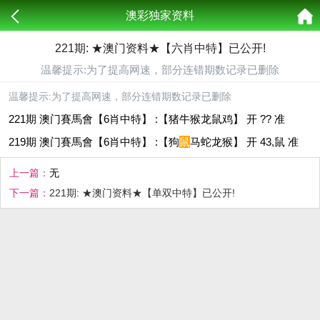
澳彩独家资料
221期: ★澳门资料★【六肖中特】已公开!
温馨提示:为了提高网速，部分连错期数记录已删除
温馨提示:为了提高网速，部分连错期数记录已删除
221期 澳门賽馬會【6肖中特】 :【猪牛猴龙鼠鸡】 开 ?? 准
219期 澳门賽馬會【6肖中特】 :【狗
鼠
马蛇龙猴】 开 43,鼠 准
上一篇：
无
下一篇：
221期: ★澳门资料★【单双中特】已公开!