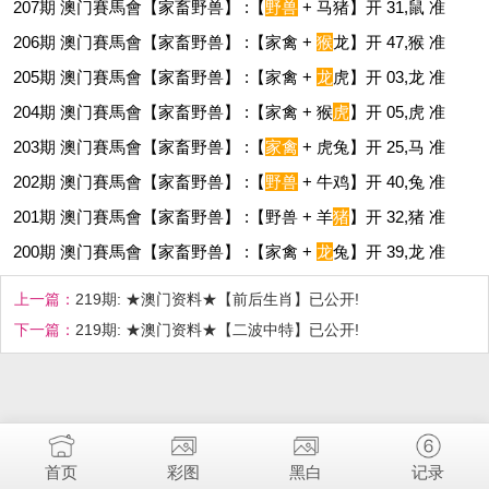
207期 澳门賽馬會【家畜野兽】 :【
野兽
+ 马猪】开 31,鼠 准
206期 澳门賽馬會【家畜野兽】 :【家禽 +
猴
龙】开 47,猴 准
205期 澳门賽馬會【家畜野兽】 :【家禽 +
龙
虎】开 03,龙 准
204期 澳门賽馬會【家畜野兽】 :【家禽 + 猴
虎
】开 05,虎 准
203期 澳门賽馬會【家畜野兽】 :【
家禽
+ 虎兔】开 25,马 准
202期 澳门賽馬會【家畜野兽】 :【
野兽
+ 牛鸡】开 40,兔 准
201期 澳门賽馬會【家畜野兽】 :【野兽 + 羊
猪
】开 32,猪 准
200期 澳门賽馬會【家畜野兽】 :【家禽 +
龙
兔】开 39,龙 准
上一篇：
219期: ★澳门资料★【前后生肖】已公开!
下一篇：
219期: ★澳门资料★【二波中特】已公开!
首页
彩图
黑白
记录