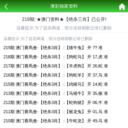
澳彩独家资料
219期: ★澳门资料★【绝杀三肖】已公开!
温馨提示:为了提高网速，部分连错期数记录已删除
温馨提示:为了提高网速，部分连错期数记录已删除
219期 澳门賽馬會-【绝杀3肖】 :【猪牛兔】 开 ?? 准
218期 澳门賽馬會-【绝杀3肖】 :【狗蛇马】 开 17,虎 准
217期 澳门賽馬會-【绝杀3肖】 :【羊虎狗】 开 26,蛇 准
216期 澳门賽馬會-【绝杀3肖】 :【狗蛇羊】 开 37,马 准
215期 澳门賽馬會-【绝杀3肖】 :【鸡猪马】 开 14,蛇 准
213期 澳门賽馬會-【绝杀3肖】 :【马猪牛】 开 35,猴 准
212期 澳门賽馬會-【绝杀3肖】 :【蛇狗猪】 开 06,牛 准
211期 澳门賽馬會-【绝杀3肖】 :【猴龙兔】 开 01,马 准
210期 澳门賽馬會-【绝杀3肖】 :【牛蛇龙】 开 49,马 准