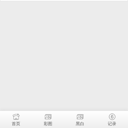
首页
彩图
黑白
记录