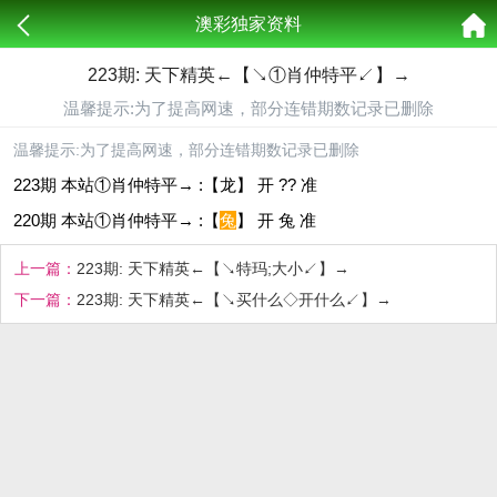
澳彩独家资料
223期: 天下精英←【↘①肖仲特平↙】→
温馨提示:为了提高网速，部分连错期数记录已删除
温馨提示:为了提高网速，部分连错期数记录已删除
223期 本站①肖仲特平→ :【龙】 开 ?? 准
220期 本站①肖仲特平→ :【
兔
】 开 兔 准
上一篇：
223期: 天下精英←【↘特玛;大小↙】→
下一篇：
223期: 天下精英←【↘买什么◇开什么↙】→