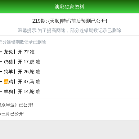
澳彩独家资料
219期: {天顺}特码前后预测已公开!
温馨提示:为了提高网速，部分连错期数记录已删除
部分连错期数记录已删除
 + 龙兔】开 ?? 准
+ 鸡猪】开 17,虎 准
+ 狗羊】开 26,蛇 准
 +
马
鸡】开 37,马 准
+ 羊狗】开 14,蛇 准
《绝杀半波》已公开!
绝杀三肖已公开!