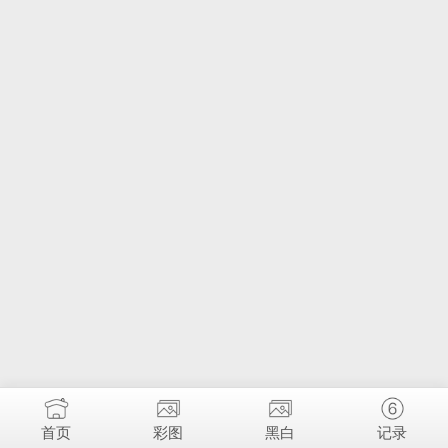
首页
彩图
黑白
记录