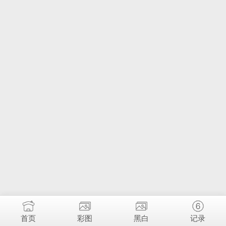
首页
彩图
黑白
记录