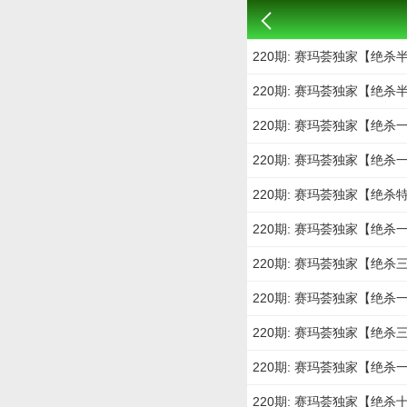
220期: 赛玛荟独家【绝杀
220期: 赛玛荟独家【绝杀
220期: 赛玛荟独家【绝杀
220期: 赛玛荟独家【绝杀
220期: 赛玛荟独家【绝杀
220期: 赛玛荟独家【绝杀
220期: 赛玛荟独家【绝杀
220期: 赛玛荟独家【绝杀
220期: 赛玛荟独家【绝杀
220期: 赛玛荟独家【绝杀
220期: 赛玛荟独家【绝杀