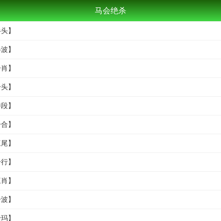
马会绝杀
半头】
半波】
一肖】
一头】
特段】
一合】
三尾】
一行】
三肖】
一波】
十玛】