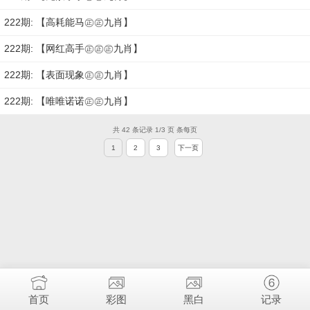
222期: 【高耗能马㊣㊣九肖】
222期: 【网红高手㊣㊣㊣九肖】
222期: 【表面现象㊣㊣九肖】
222期: 【唯唯诺诺㊣㊣九肖】
共 42 条记录 1/3 页 条每页
1
2
3
下一页
首页
彩图
黑白
记录