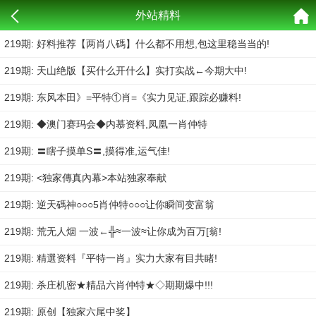
外站精料
219期: 好料推荐【两肖八碼】什么都不用想,包这里稳当当的!
219期: 天山绝版【买什么开什么】实打实战←今期大中!
219期: 东风本田》=平特①肖=《实力见证,跟踪必赚料!
219期: ◆澳门赛玛会◆内慕资料,凤凰一肖仲特
219期: 〓瞎子摸单S〓,摸得准,运气佳!
219期: <独家傳真內幕>本站独家奉献
219期: 逆天碼神○○○5肖仲特○○○让你瞬间变富翁
219期: 荒无人烟 一波←╬≈一波≈让你成为百万[翁!
219期: 精選资料『平特一肖』实力大家有目共睹!
219期: 杀庄机密★精品六肖仲特★◇期期爆中!!!
219期: 原创【独家六尾中奖】