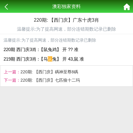
澳彩独家资料
220期: 【西门庆】广东十虎3肖
温馨提示:为了提高网速，部分连错期数记录已删除
温馨提示:为了提高网速，部分连错期数记录已删除
220期 西门庆3肖 :【鼠兔鸡】 开 ?? 准
219期 西门庆3肖 :【马
鼠
兔】 开 43,鼠 准
上一篇：
220期: 【西门庆】碼神至尊8碼
下一篇：
220期: 【西门庆】七匹狼十二玛