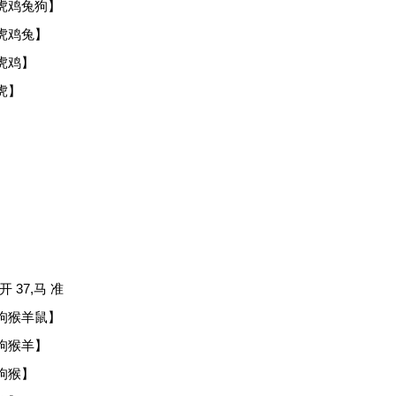
虎鸡兔狗】
虎鸡兔】
虎鸡】
虎】
】
 37,马 准
狗猴羊鼠】
狗猴羊】
狗猴】