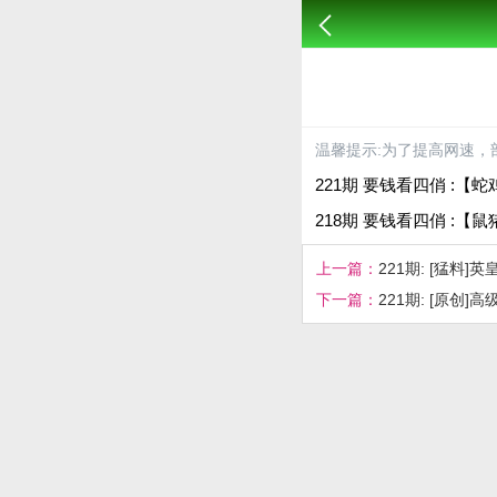
温馨提示:为了提高网速，
221期 要钱看四俏 :【蛇
218期 要钱看四俏 :【鼠
上一篇：
221期: [猛料]
下一篇：
221期: [原创]