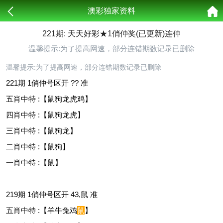
澳彩独家资料
221期: 天天好彩★1俏仲奖(已更新)连仲
温馨提示:为了提高网速，部分连错期数记录已删除
温馨提示:为了提高网速，部分连错期数记录已删除
221期 1俏仲号区开 ?? 准
五肖中特 :【鼠狗龙虎鸡】
四肖中特 :【鼠狗龙虎】
三肖中特 :【鼠狗龙】
二肖中特 :【鼠狗】
一肖中特 :【鼠】
219期 1俏仲号区开 43,鼠 准
五肖中特 :【羊牛兔鸡
鼠
】