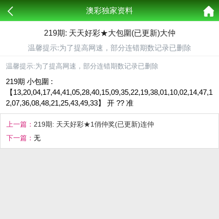
澳彩独家资料
219期: 天天好彩★大包圍(已更新)大仲
温馨提示:为了提高网速，部分连错期数记录已删除
温馨提示:为了提高网速，部分连错期数记录已删除
219期 小包圍 :
【13,20,04,17,44,41,05,28,40,15,09,35,22,19,38,01,10,02,14,47,1
2,07,36,08,48,21,25,43,49,33】 开 ?? 准
上一篇：
219期: 天天好彩★1俏仲奖(已更新)连仲
下一篇：
无