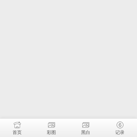
首页
彩图
黑白
记录