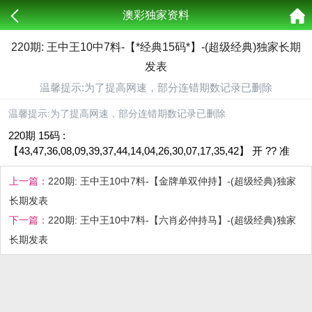
澳彩独家资料
220期: 王中王10中7料-【*经典15码*】-(超级经典)独家长期
发表
温馨提示:为了提高网速，部分连错期数记录已删除
温馨提示:为了提高网速，部分连错期数记录已删除
220期 15码 :
【43,47,36,08,09,39,37,44,14,04,26,30,07,17,35,42】 开 ?? 准
上一篇：
220期: 王中王10中7料-【金牌单双仲持】-(超级经典)独家
长期发表
下一篇：
220期: 王中王10中7料-【六肖必仲持马】-(超级经典)独家
长期发表