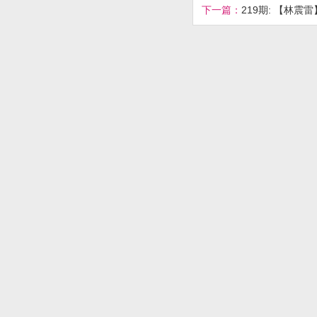
下一篇：
219期: 【林