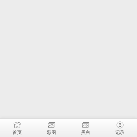
首页
彩图
黑白
记录