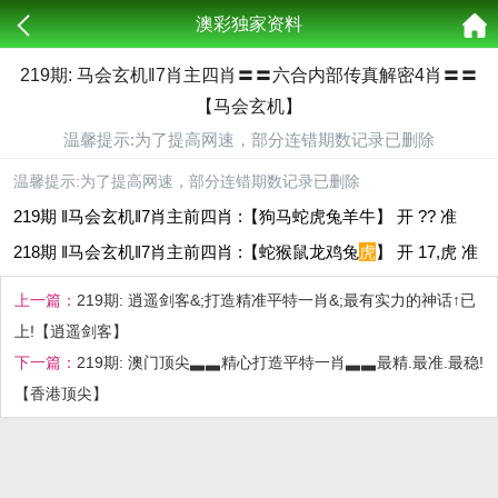
澳彩独家资料
219期: 马会玄机‖7肖主四肖〓〓六合内部传真解密4肖〓〓
【马会玄机】
温馨提示:为了提高网速，部分连错期数记录已删除
温馨提示:为了提高网速，部分连错期数记录已删除
219期 ‖马会玄机‖7肖主前四肖 :【狗马蛇虎兔羊牛】 开 ?? 准
218期 ‖马会玄机‖7肖主前四肖 :【蛇猴鼠龙鸡兔
虎
】 开 17,虎 准
上一篇：
219期: 逍遥剑客&;打造精准平特一肖&;最有实力的神话↑已
上!【逍遥剑客】
下一篇：
219期: 澳门顶尖▃▃精心打造平特一肖▃▃最精.最准.最稳!
【香港顶尖】