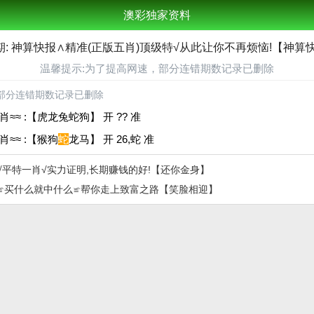
澳彩独家资料
0期: 神算快报∧精准(正版五肖)顶级特√从此让你不再烦恼!【神算
温馨提示:为了提高网速，部分连错期数记录已删除
部分连错期数记录已删除
≈≈ :【虎龙兔蛇狗】 开 ?? 准
肖≈≈ :【猴狗
蛇
龙马】 开 26,蛇 准
金身√平特一肖√实力证明,长期赚钱的好!【还你金身】
相迎≌买什么就中什么≌帮你走上致富之路【笑脸相迎】