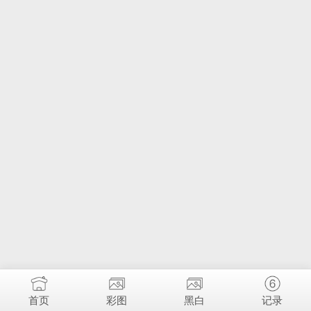
首页
彩图
黑白
记录