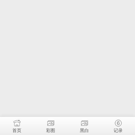
首页
彩图
黑白
记录