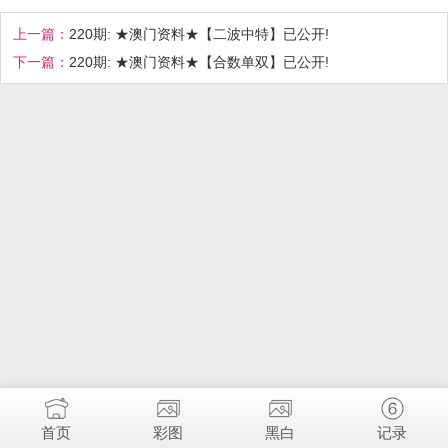
上一篇：
220期: ★澳门资料★【二波中特】已公开!
下一篇：
220期: ★澳门资料★【合数单双】已公开!
首页
彩图
黑白
记录