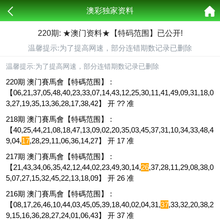
澳彩独家资料
220期: ★澳门资料★【特码范围】已公开!
温馨提示:为了提高网速，部分连错期数记录已删除
温馨提示:为了提高网速，部分连错期数记录已删除
220期 澳门賽馬會【特碼范围】 :
【06,21,37,05,48,40,23,33,07,14,43,12,25,30,11,41,49,09,31,18,0
3,27,19,35,13,36,28,17,38,42】 开 ?? 准
218期 澳门賽馬會【特碼范围】 :
【40,25,44,21,08,18,47,13,09,02,20,35,03,45,37,31,10,34,33,48,4
9,04,
17
,28,29,11,06,36,14,27】 开 17 准
217期 澳门賽馬會【特碼范围】 :
【21,43,34,06,35,42,12,44,02,23,49,30,14,
26
,37,28,11,29,08,38,0
5,07,27,15,32,45,22,13,18,09】 开 26 准
216期 澳门賽馬會【特碼范围】 :
【08,17,26,46,10,44,03,45,05,39,18,40,02,04,31,
37
,33,32,20,38,2
9,15,16,36,28,27,24,01,06,43】 开 37 准