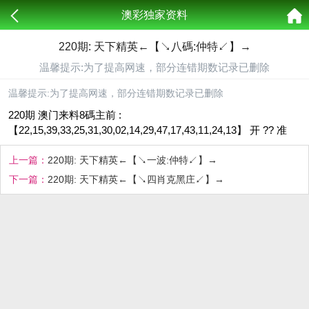
澳彩独家资料
220期: 天下精英←【↘八碼:仲特↙】→
温馨提示:为了提高网速，部分连错期数记录已删除
温馨提示:为了提高网速，部分连错期数记录已删除
220期 澳门来料8碼主前 :
【22,15,39,33,25,31,30,02,14,29,47,17,43,11,24,13】 开 ?? 准
上一篇：
220期: 天下精英←【↘一波:仲特↙】→
下一篇：
220期: 天下精英←【↘四肖克黑庄↙】→