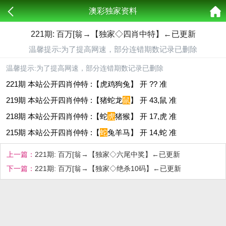
澳彩独家资料
221期: 百万[翁→【独家◇四肖中特】←已更新
温馨提示:为了提高网速，部分连错期数记录已删除
温馨提示:为了提高网速，部分连错期数记录已删除
221期 本站公开四肖仲特 :【虎鸡狗兔】 开 ?? 准
219期 本站公开四肖仲特 :【猪蛇龙
鼠
】 开 43,鼠 准
218期 本站公开四肖仲特 :【蛇
虎
猪猴】 开 17,虎 准
215期 本站公开四肖仲特 :【
蛇
兔羊马】 开 14,蛇 准
上一篇：
221期: 百万[翁→【独家◇六尾中奖】←已更新
下一篇：
221期: 百万[翁→【独家◇绝杀10码】←已更新