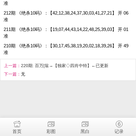
准
212期 《绝杀10码》 : 【42,12,38,24,37,30,03,41,27,21】 开 06
准
211期 《绝杀10码》 : 【19,07,44,43,14,22,48,25,39,03】 开 01
准
210期 《绝杀10码》 : 【30,17,45,38,19,20,02,18,39,26】 开 49
准
上一篇：
220期: 百万[翁→【独家◇四肖中特】←已更新
下一篇：
无
首页
彩图
黑白
记录