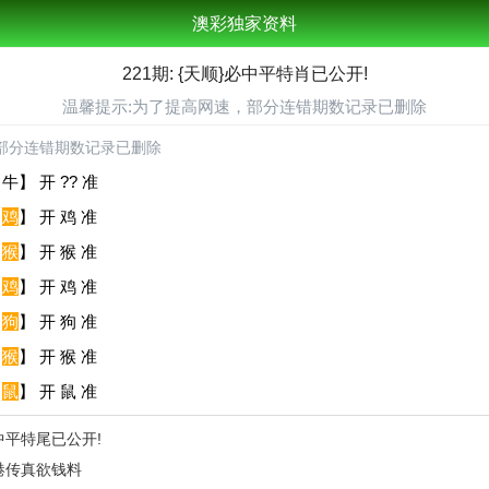
澳彩独家资料
221期: {天顺}必中平特肖已公开!
温馨提示:为了提高网速，部分连错期数记录已删除
部分连错期数记录已删除
牛】 开 ?? 准
【
鸡
】 开 鸡 准
【
猴
】 开 猴 准
【
鸡
】 开 鸡 准
【
狗
】 开 狗 准
【
猴
】 开 猴 准
【
鼠
】 开 鼠 准
必中平特尾已公开!
}香港传真欲钱料