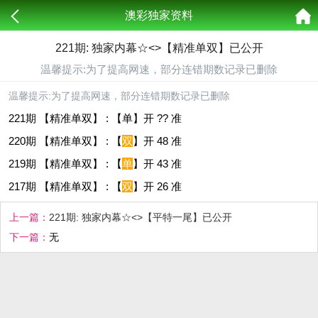
澳彩独家资料
221期: 独家内幕☆<>【精准单双】已公开
温馨提示:为了提高网速，部分连错期数记录已删除
温馨提示:为了提高网速，部分连错期数记录已删除
221期 【精准单双】 : 【单】开 ?? 准
220期 【精准单双】 : 【
双
】开 48 准
219期 【精准单双】 : 【
单
】开 43 准
217期 【精准单双】 : 【
双
】开 26 准
上一篇：
221期: 独家内幕☆<>【平特一尾】已公开
下一篇：
无