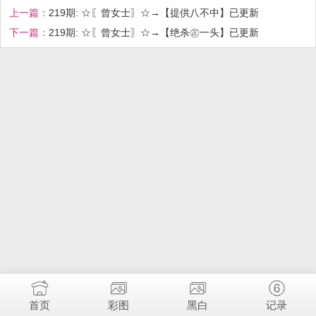
上一篇：
219期: ☆〖曾女士〗☆→【提供八不中】已更新
下一篇：
219期: ☆〖曾女士〗☆→【绝杀㊣一头】已更新
首页
彩图
黑白
记录