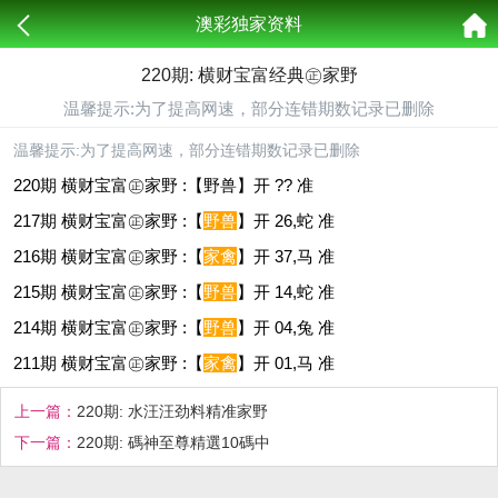
澳彩独家资料
220期: 横财宝富经典㊣家野
温馨提示:为了提高网速，部分连错期数记录已删除
温馨提示:为了提高网速，部分连错期数记录已删除
220期 横财宝富㊣家野 :【野兽】开 ?? 准
217期 横财宝富㊣家野 :【
野兽
】开 26,蛇 准
216期 横财宝富㊣家野 :【
家禽
】开 37,马 准
215期 横财宝富㊣家野 :【
野兽
】开 14,蛇 准
214期 横财宝富㊣家野 :【
野兽
】开 04,兔 准
211期 横财宝富㊣家野 :【
家禽
】开 01,马 准
上一篇：
220期: 水汪汪劲料精准家野
下一篇：
220期: 碼神至尊精選10碼中